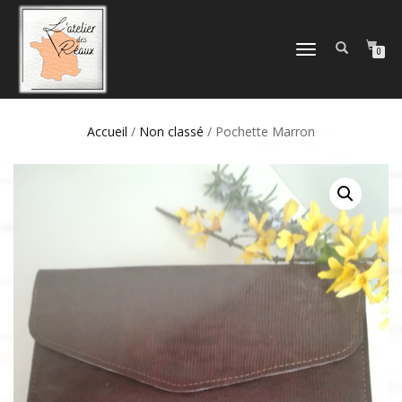
DÉPLIER
0
LA
NAVIGATION
Accueil
/
Non classé
/ Pochette Marron