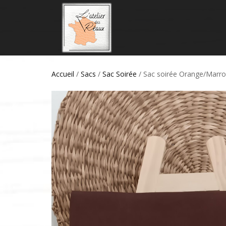
Accueil
/
Sacs
/
Sac Soirée
/ Sac soirée Orange/Marr