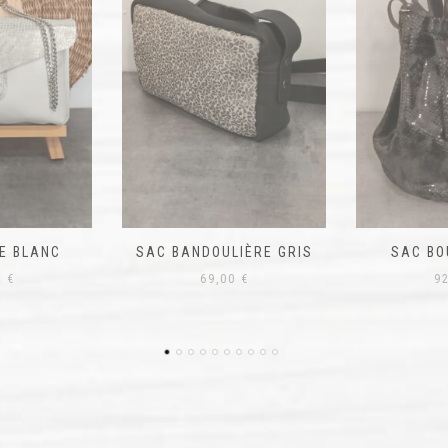
IÈRE GRIS
SAC BOURSE NOIR
SAC BO
0
€
92,00
€
9