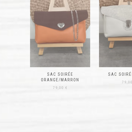
ÉE
SAC SOIRÉE BLANC
SAC BANDOUL
RRON
79,00
€
69,0