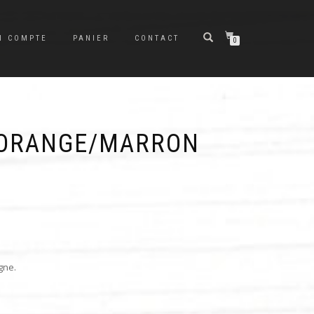
N COMPTE
PANIER
CONTACT
0
 ORANGE/MARRON
gne.