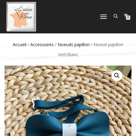
DÉPLIER
0
LA
NAVIGATION
Accueil
/
Accessoires
/
Noeuds papillon
/ Noeud papillon
Vert/Blanc