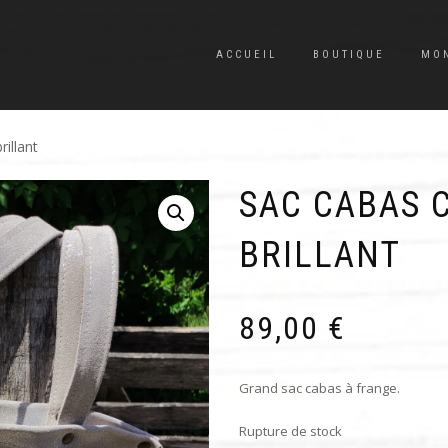
ACCUEIL
BOUTIQUE
MO
illant
SAC CABAS 
BRILLANT
89,00
€
Grand sac cabas à frange.
Rupture de stock