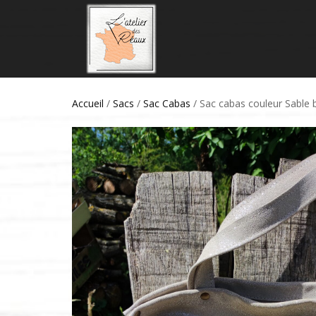
Accueil
/
Sacs
/
Sac Cabas
/ Sac cabas couleur Sable br